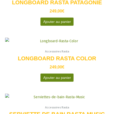
LONGBOARD RASTA PATAGONIE
249,00
€
Ajouter au panier
Accessoires Rasta
LONGBOARD RASTA COLOR
249,00
€
Ajouter au panier
Plage
Ce
de
produit
prix :
Accessoires Rasta
a
89,90€