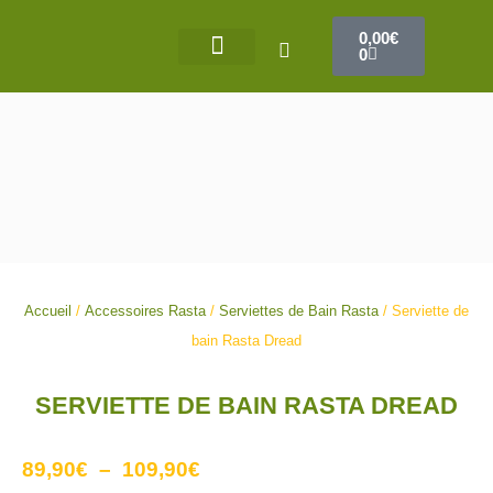
Aller
Panier
0,00
€
au
0
contenu
Accueil
/
Accessoires Rasta
/
Serviettes de Bain Rasta
/ Serviette de
bain Rasta Dread
SERVIETTE DE BAIN RASTA DREAD
Plage
89,90
€
–
109,90
€