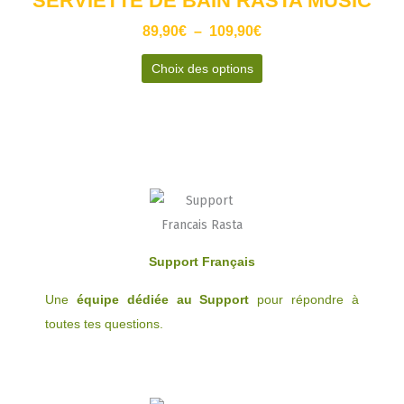
SERVIETTE DE BAIN RASTA MUSIC
à
plusieurs
109,90€
89,90
€
–
109,90
€
variations.
Les
Choix des options
options
peuvent
être
choisies
sur
la
page
du
Support Français
produit
Une
équipe dédiée au Support
pour répondre à
toutes tes questions.