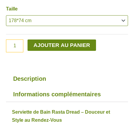
de
quantité
Taille
prix :
de
89,90€
Serviette
à
de
109,90€
bain
AJOUTER AU PANIER
Rasta
Dread
Description
Informations complémentaires
Serviette de Bain Rasta Dread – Douceur et
Style au Rendez-Vous