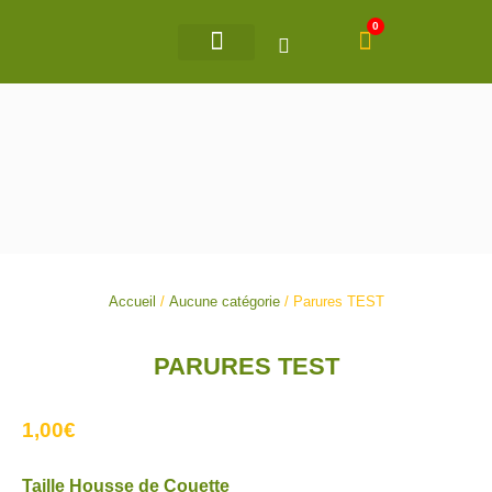
Aller
0
Panier
au
contenu
Accueil
/
Aucune catégorie
/ Parures TEST
PARURES TEST
1,00
€
quantité
Taille Housse de Couette