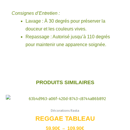
Consignes d’Entretien :
Lavage : À 30 degrés pour préserver la
douceur et les couleurs vives.
Repassage : Autorisé jusqu’à 110 degrés
pour maintenir une apparence soignée.
PRODUITS SIMILAIRES
Plage
Ce
de
produit
prix :
Décorations Rasta
a
59,90€
REGGAE TABLEAU
à
plusieurs
109,90€
59,90
€
–
109,90
€
variations.