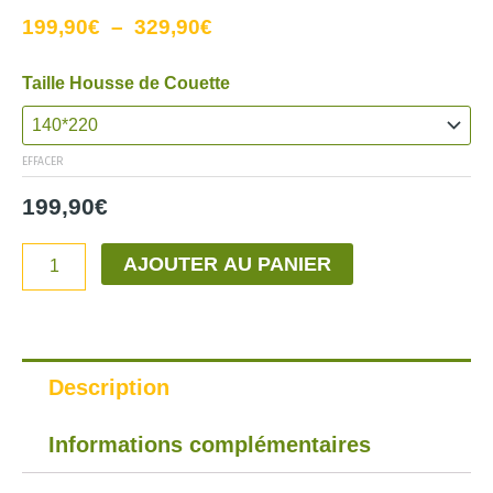
Plage
199,90
€
–
329,90
€
de
quantité
Taille Housse de Couette
prix :
de
199,90€
Parures
à
EFFACER
de
329,90€
Lit
199,90
€
Rasta
Vert
AJOUTER AU PANIER
Jaune
Rouge
Zébré
Description
Informations complémentaires