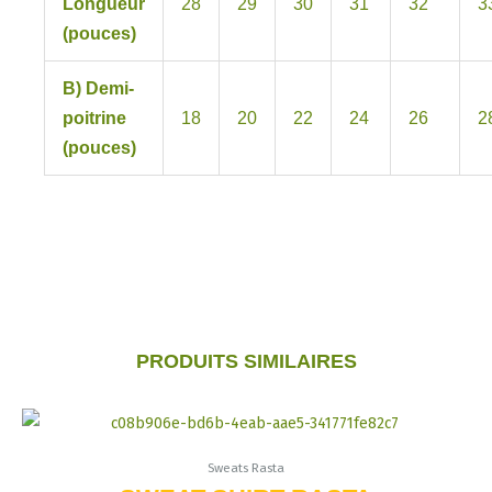
Longueur
28
29
30
31
32
3
(pouces)
B) Demi-
poitrine
18
20
22
24
26
2
(pouces)
PRODUITS SIMILAIRES
Ce
produit
Sweats Rasta
a