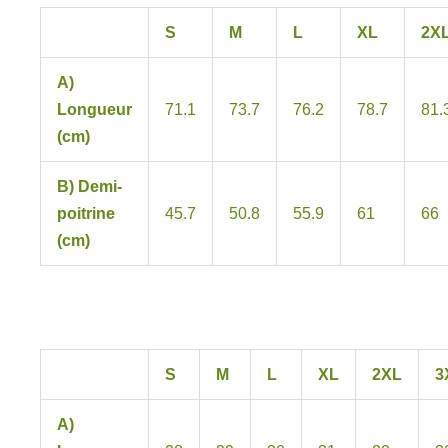
S
M
L
XL
2X
A)
Longueur
71.1
73.7
76.2
78.7
81.
(cm)
B) Demi-
poitrine
45.7
50.8
55.9
61
66
(cm)
S
M
L
XL
2XL
3
A)