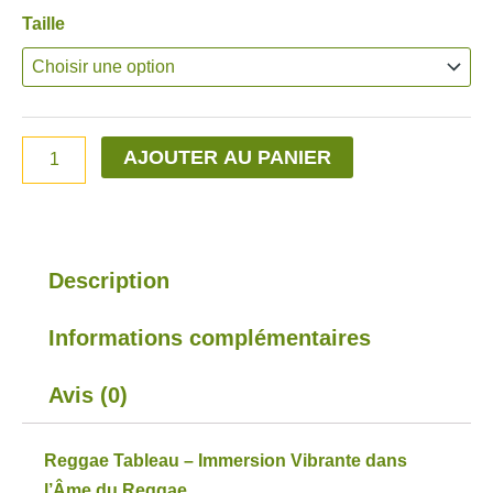
quantité
Taille
prix :
de
59,90€
Reggae
à
Tableau
109,90€
AJOUTER AU PANIER
Description
Informations complémentaires
Avis (0)
Reggae Tableau – Immersion Vibrante dans
l’Âme du Reggae