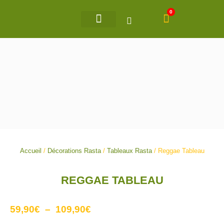
Aller
0
Panier
au
contenu
Accueil
/
Décorations Rasta
/
Tableaux Rasta
/ Reggae Tableau
REGGAE TABLEAU
Plage
59,90
€
–
109,90
€
de