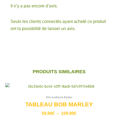
Il n’y a pas encore d’avis.
Seuls les clients connectés ayant acheté ce produit
ont la possibilité de laisser un avis.
PRODUITS SIMILAIRES
Plage
Ce
de
produit
prix :
Décorations Rasta
a
59,90€
TABLEAU BOB MARLEY
à
plusieurs
109,90€
59,90
€
–
109,90
€
variations.