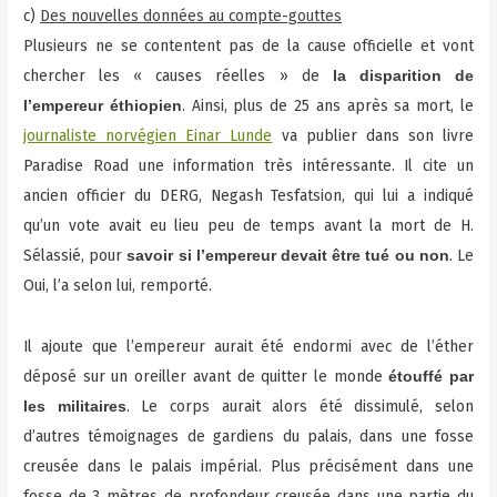
c)
Des nouvelles données au compte-gouttes
Plusieurs ne se contentent pas de la cause officielle et vont
chercher les « causes réelles » de
la disparition de
. Ainsi, plus de 25 ans après sa mort, le
l’empereur éthiopien
journaliste norvégien Einar Lunde
va publier dans son livre
Paradise Road une information très intéressante. Il cite un
ancien officier du DERG, Negash Tesfatsion, qui lui a indiqué
qu’un vote avait eu lieu peu de temps avant la mort de H.
Sélassié, pour
. Le
savoir si l’empereur devait être tué ou non
Oui, l’a selon lui, remporté.
Il ajoute que l’empereur aurait été endormi avec de l’éther
déposé sur un oreiller avant de quitter le monde
étouffé par
. Le corps aurait alors été dissimulé, selon
les militaires
d’autres témoignages de gardiens du palais, dans une fosse
creusée dans le palais impérial. Plus précisément dans une
fosse de 3 mètres de profondeur creusée dans une partie du