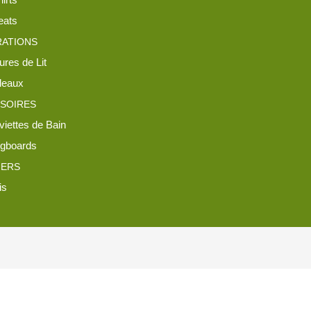
ats
ATIONS
ures de Lit
leaux
SOIRES
viettes de Bain
gboards
IERS
is