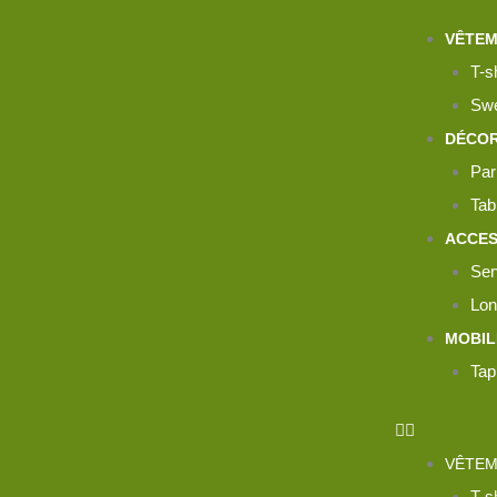
Aller
VÊTE
au
T-sh
contenu
Swe
DÉCOR
Par
Tab
ACCES
Ser
Lon
MOBIL
Tap
VÊTE
T-sh