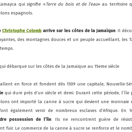
mayca qui signifie «
Terre du bois et de l’eau
» au territoire 
colons espagnols.
e
Christophe Colomb
arrive sur les côtes de la Jamaïque
. Il déc
oyantes, des montagnes douces et un peuple accueillant, les T
 temps.
tallent en force et fondent dès 1509 une capitale, Nouvelle-Sév
le
qui dure près d’un siècle et demi. Durant cette période, l’îl
olons ont importé la canne à sucre qui devient une monnaie 
s font également venir de nombreux esclaves d’Afrique. En 1
dre possession de l’île
. Ils ne rencontrent guère de résis
nt fuir. Le commerce de la canne à sucre se renforce et le nomb