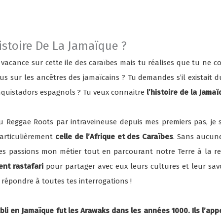
Histoire De La Jamaïque ?
n vacance sur cette ile des caraïbes mais tu réalises que tu ne 
lus sur les ancêtres des jamaïcains ? Tu demandes s’il existait
onquistadors espagnols ? Tu veux connaitre
l’histoire de la Jama
au Reggae Roots par intraveineuse depuis mes premiers pas, je s
particulièrement
celle de l’Afrique et des Caraïbes
. Sans aucune 
ales passions mon métier tout en parcourant notre Terre à la 
nt rastafari
pour partager avec eux leurs cultures et leur savoir
épondre à toutes tes interrogations !
bli en Jamaïque fut les Arawaks dans les années 1000. Ils l’ap