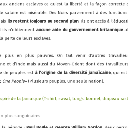
ux anciens esclaves ce qu’est la liberté et la façon correcte d
 le salaire est misérable. Des Noirs parviennent à des fonctions
mais
ils restent toujours au second plan
. Ils ont accès à l’éduca
t ils n’obtiennent
aucune aide du gouvernement britannique
al
 perte de leurs esclaves.
 plus en plus pauvres. On fait venir d’autres travaille
ne et d’Inde mais aussi du Moyen-Orient dont des travailleurs d
e de peuples est
à l’origine de la diversité jamaïcaine
, qui es
, One People
» (Plusieurs peuples, une seule nation).
en plus sanguinaires
la période :
Paul Bogle
et
George William Gordon
, deux pers