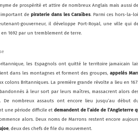
nonyme de prospérité et attire de nombreux Anglais mais aussi de
e important de
piraterie dans les Caraïbes
. Parmi ces hors-la-lo
utenant-gouverneur, il développe Port-Royal, une ville qui d
n en 1692 par un tremblement de terre.
ise
ritannique, les Espagnols ont quitté le territoire jamaïcain lai
ugient dans les montagnes et forment des groupes,
appelés Mar
ux colons Britanniques. La première grande révolte a lieu en 167
abandonnés à leur sort par leurs maîtres, massacrent alors des 
. De nombreux assauts ont encore lieu jusqu’au début du 
t une période difficile et
demandent de l’aide de l’Angleterre q
 commence alors. Deux noms de Marrons restent encore aujour
ujoe
, deux des chefs de file du mouvement.