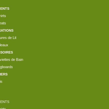
MENTS
irts
ats
ATIONS
ures de Lit
leaux
SOIRES
viettes de Bain
gboards
IERS
is
MENTS
irts