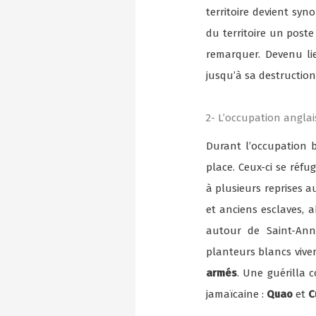
territoire devient sy
du territoire un post
remarquer. Devenu lie
jusqu’à sa destructio
2- L’occupation angla
Durant l’occupation b
place. Ceux-ci se réf
à plusieurs reprises a
et anciens esclaves, 
autour de Saint-Ann
planteurs blancs viven
armés
. Une guérilla
jamaïcaine :
Quao
et
C