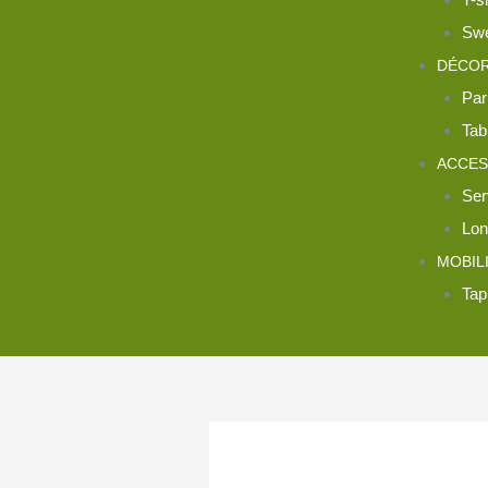
Swe
DÉCOR
Par
Tab
ACCES
Ser
Lon
MOBIL
Tap