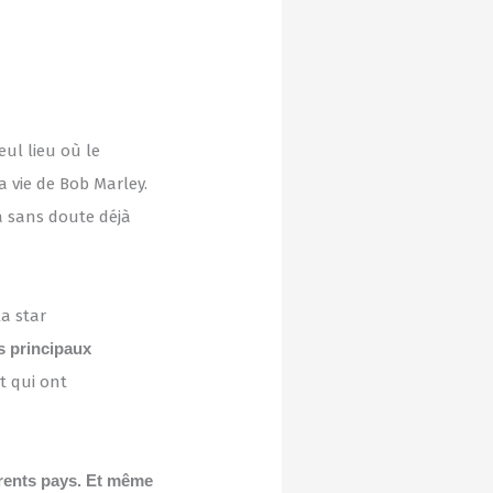
eul lieu où le
a vie de Bob Marley.
à sans doute déjà
la star
s principaux
et qui ont
érents pays. Et même