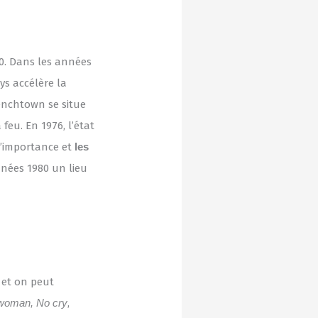
60. Dans les années
ys accélère la
enchtown se situe
feu. En 1976, l’état
d’importance et
les
nnées 1980 un lieu
 et on peut
woman, No cry
,