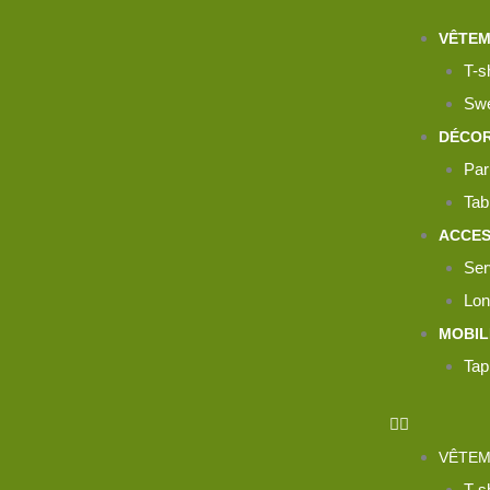
Aller
VÊTE
au
T-sh
contenu
Swe
DÉCOR
Par
Tab
ACCES
Ser
Lon
MOBIL
Tap
VÊTE
T-sh