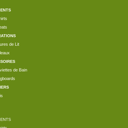
MENTS
irts
ats
ATIONS
ures de Lit
leaux
SOIRES
viettes de Bain
gboards
IERS
is
MENTS
irts