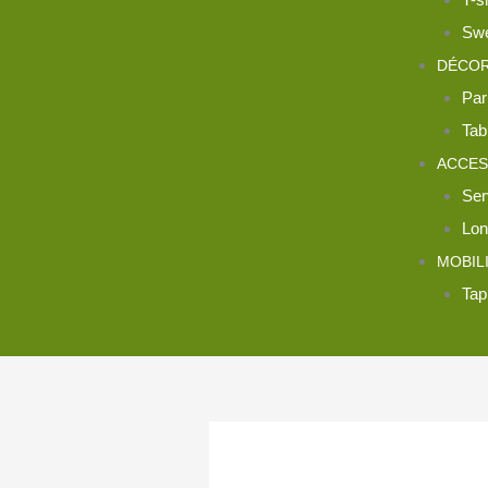
Swe
DÉCOR
Par
Tab
ACCES
Ser
Lon
MOBIL
Tap