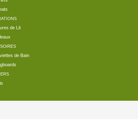
ats
ATIONS
ures de Lit
leaux
SOIRES
viettes de Bain
gboards
IERS
is