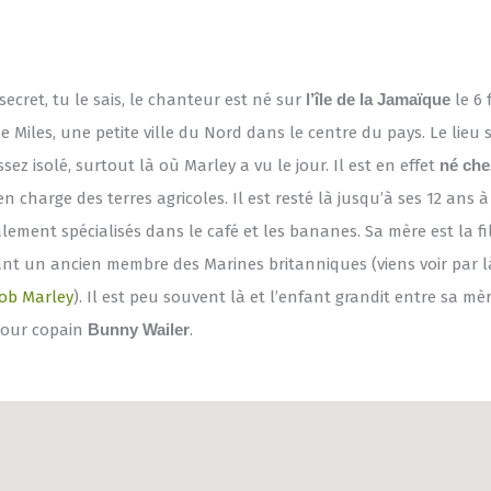
secret, tu le sais, le chanteur est né sur
l’île de la Jamaïque
le 6 
e Miles, une petite ville du Nord dans le centre du pays. Le lieu 
ez isolé, surtout là où Marley a vu le jour. Il est en effet
né che
en charge des terres agricoles. Il est resté là jusqu’à ses 12 ans 
alement spécialisés dans le café et les bananes. Sa mère est la fil
sant un ancien membre des Marines britanniques (viens voir par là
Bob Marley
). Il est peu souvent là et l’enfant grandit entre sa mè
pour copain
Bunny Wailer
.