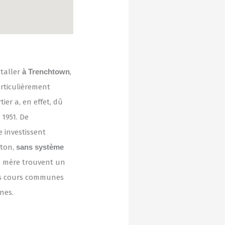
staller
à Trenchtown
,
articulièrement
ier a, en effet, dû
 1951. De
 investissent
éton,
sans système
sa mère trouvent un
les cours communes
nes.