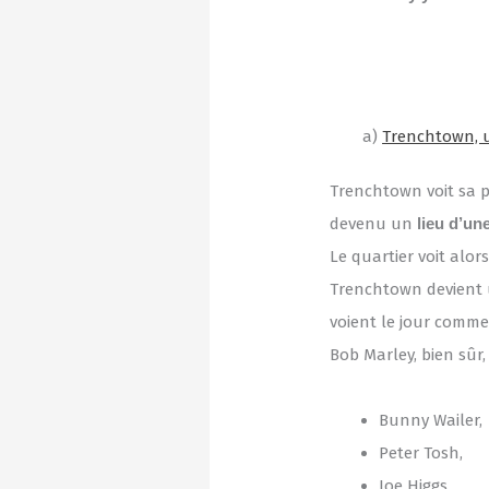
a)
Trenchtown, u
Trenchtown voit sa p
devenu un
lieu d’un
Le quartier voit alo
Trenchtown devient u
voient le jour comm
Bob Marley, bien sûr,
Bunny Wailer,
Peter Tosh,
Joe Higgs,